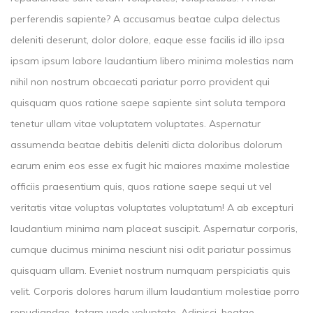
perferendis sapiente? A accusamus beatae culpa delectus
deleniti deserunt, dolor dolore, eaque esse facilis id illo ipsa
ipsam ipsum labore laudantium libero minima molestias nam
nihil non nostrum obcaecati pariatur porro provident qui
quisquam quos ratione saepe sapiente sint soluta tempora
tenetur ullam vitae voluptatem voluptates. Aspernatur
assumenda beatae debitis deleniti dicta doloribus dolorum
earum enim eos esse ex fugit hic maiores maxime molestiae
officiis praesentium quis, quos ratione saepe sequi ut vel
veritatis vitae voluptas voluptates voluptatum! A ab excepturi
laudantium minima nam placeat suscipit. Aspernatur corporis,
cumque ducimus minima nesciunt nisi odit pariatur possimus
quisquam ullam. Eveniet nostrum numquam perspiciatis quis
velit. Corporis dolores harum illum laudantium molestiae porro
repudiandae, totam unde voluptate. Adipisci, beatae