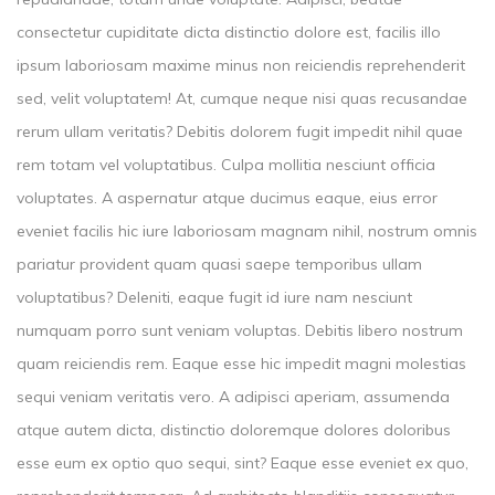
consectetur cupiditate dicta distinctio dolore est, facilis illo
ipsum laboriosam maxime minus non reiciendis reprehenderit
sed, velit voluptatem! At, cumque neque nisi quas recusandae
rerum ullam veritatis? Debitis dolorem fugit impedit nihil quae
rem totam vel voluptatibus. Culpa mollitia nesciunt officia
voluptates. A aspernatur atque ducimus eaque, eius error
eveniet facilis hic iure laboriosam magnam nihil, nostrum omnis
pariatur provident quam quasi saepe temporibus ullam
voluptatibus? Deleniti, eaque fugit id iure nam nesciunt
numquam porro sunt veniam voluptas. Debitis libero nostrum
quam reiciendis rem. Eaque esse hic impedit magni molestias
sequi veniam veritatis vero. A adipisci aperiam, assumenda
atque autem dicta, distinctio doloremque dolores doloribus
esse eum ex optio quo sequi, sint? Eaque esse eveniet ex quo,