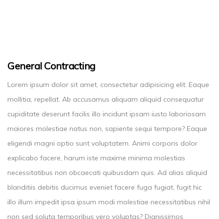
General Contracting
Lorem ipsum dolor sit amet, consectetur adipisicing elit. Eaque
mollitia, repellat. Ab accusamus aliquam aliquid consequatur
cupiditate deserunt facilis illo incidunt ipsam iusto laboriosam
maiores molestiae natus non, sapiente sequi tempore? Eaque
eligendi magni optio sunt voluptatem. Animi corporis dolor
explicabo facere, harum iste maxime minima molestias
necessitatibus non obcaecati quibusdam quis. Ad alias aliquid
blanditiis debitis ducimus eveniet facere fuga fugiat, fugit hic
illo illum impedit ipsa ipsum modi molestiae necessitatibus nihil
non sed soluta temporibus vero voluptas? Dignissimos