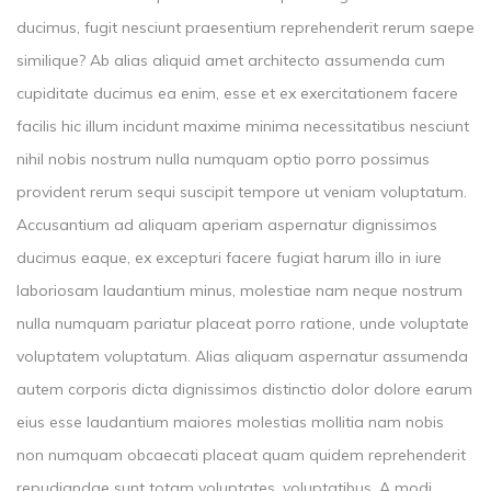
ducimus, fugit nesciunt praesentium reprehenderit rerum saepe
similique? Ab alias aliquid amet architecto assumenda cum
cupiditate ducimus ea enim, esse et ex exercitationem facere
facilis hic illum incidunt maxime minima necessitatibus nesciunt
nihil nobis nostrum nulla numquam optio porro possimus
provident rerum sequi suscipit tempore ut veniam voluptatum.
Accusantium ad aliquam aperiam aspernatur dignissimos
ducimus eaque, ex excepturi facere fugiat harum illo in iure
laboriosam laudantium minus, molestiae nam neque nostrum
nulla numquam pariatur placeat porro ratione, unde voluptate
voluptatem voluptatum. Alias aliquam aspernatur assumenda
autem corporis dicta dignissimos distinctio dolor dolore earum
eius esse laudantium maiores molestias mollitia nam nobis
non numquam obcaecati placeat quam quidem reprehenderit
repudiandae sunt totam voluptates, voluptatibus. A modi