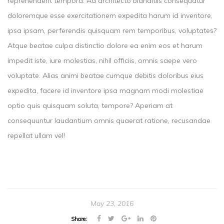
reprehenderit tempora. Ad architecto blanditiis consequatur
doloremque esse exercitationem expedita harum id inventore,
ipsa ipsam, perferendis quisquam rem temporibus, voluptates?
Atque beatae culpa distinctio dolore ea enim eos et harum
impedit iste, iure molestias, nihil officiis, omnis saepe vero
voluptate. Alias animi beatae cumque debitis doloribus eius
expedita, facere id inventore ipsa magnam modi molestiae
optio quis quisquam soluta, tempore? Aperiam at
consequuntur laudantium omnis quaerat ratione, recusandae
repellat ullam vel!
May 23, 2016
Share: