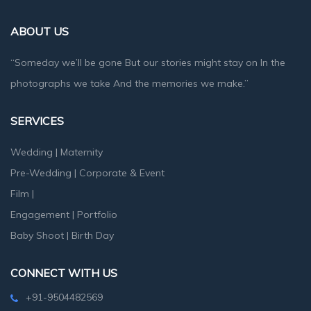
ABOUT US
“Someday we’ll be gone But our stories might stay on In the
photographs we take And the memories we make.”
SERVICES
Wedding
|
Maternity
Pre-Wedding
|
Corporate & Event
Film
|
Engagement
|
Portfolio
Baby Shoot
|
Birth Day
CONNECT WITH US
+91-9504482569