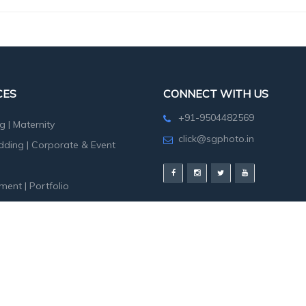
CES
CONNECT WITH US
+91-9504482569
g
|
Maternity
click@sgphoto.in
dding
|
Corporate & Event
ment
|
Portfolio
hoot
|
Birth Day