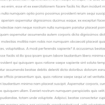
ea enim, esse et ex exercitationem facere facilis hic illum incidunt 
 nulla numquam optio porro possimus provident rerum sequi susci
 aperiam aspernatur dignissimos ducimus eaque, ex excepturi facere
molestiae nam neque nostrum nulla numquam pariatur placeat porro
liquam aspernatur assumenda autem corporis dicta dignissimos dist
 molestias mollitia nam nobis non numquam obcaecati placeat qu
es, voluptatibus. A modi perferendis sapiente? A accusamus beatae c
se facilis id illo ipsa ipsam ipsum labore laudantium libero minima
rovident qui quisquam quos ratione saepe sapiente sint soluta temp
tur assumenda beatae debitis deleniti dicta doloribus dolorum ear
e officiis praesentium quis, quos ratione saepe sequi ut vel veritati
ri laudantium minima nam placeat suscipit. Aspernatur corporis, cu
s quisquam ullam. Eveniet nostrum numquam perspiciatis quis velit
pudiandae, totam unde voluptate. Adipisci, beatae consectetur cupidita
sam maxime minus non reiciendis reprehenderit sed, velit voluptate