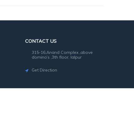
CONTACT US
315-16,Anand Complex ,above
domino’s ,3th floor, lalpur
Get Direction
©2026
SG Photo
. All rights reserved.