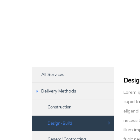
All Services
Desig
Delivery Methods
Lorem ip
cupidita
Construction
eligend
necessit
Design-Build
illum i
fugit n
General Contracting