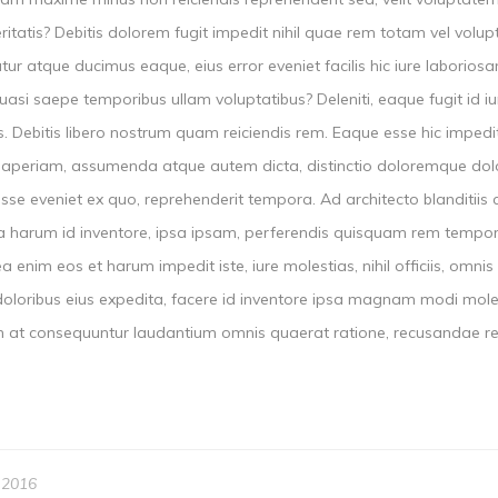
ritatis? Debitis dolorem fugit impedit nihil quae rem totam vel volupt
ur atque ducimus eaque, eius error eveniet facilis hic iure laborio
asi saepe temporibus ullam voluptatibus? Deleniti, eaque fugit id
. Debitis libero nostrum quam reiciendis rem. Eaque esse hic impedi
i aperiam, assumenda atque autem dicta, distinctio doloremque dolo
sse eveniet ex quo, reprehenderit tempora. Ad architecto blanditii
a harum id inventore, ipsa ipsam, perferendis quisquam rem tempori
a enim eos et harum impedit iste, iure molestias, nihil officiis, om
 doloribus eius expedita, facere id inventore ipsa magnam modi mol
 at consequuntur laudantium omnis quaerat ratione, recusandae repe
 2016