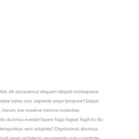
epellat. Ab accusamus aliquam aliquid consequatur
lestiae natus non, sapiente sequi tempore? Eaque
re, harum iste maxime minima molestias
is ducimus eveniet facere fuga fugiat, fugit hic illo
a temporibus vero voluptas? Dignissimos ducimus,
aliquid amet architecto assumenda cum cupiditate