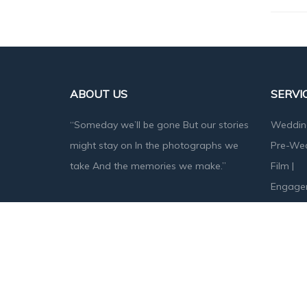
ABOUT US
SERVI
“Someday we’ll be gone But our stories
Weddin
might stay on In the photographs we
Pre-We
take And the memories we make.”
Film
|
Engage
Baby S
Designed & Developed by
Angika Technologies