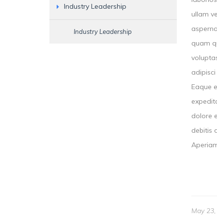
Industry Leadership
ullam ve
aspernat
Industry Leadership
quam qu
voluptas
adipisc
Eaque e
expedit
dolore e
debitis
Aperiam
May 23,