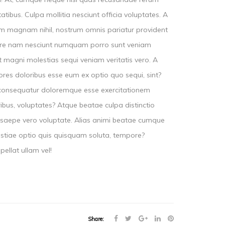
atibus. Culpa mollitia nesciunt officia voluptates. A
sam magnam nihil, nostrum omnis pariatur provident
 iure nam nesciunt numquam porro sunt veniam
t magni molestias sequi veniam veritatis vero. A
res doloribus esse eum ex optio quo sequi, sint?
s consequatur doloremque esse exercitationem
bus, voluptates? Atque beatae culpa distinctio
nis saepe vero voluptate. Alias animi beatae cumque
estiae optio quis quisquam soluta, tempore?
llat ullam vel!
Share: