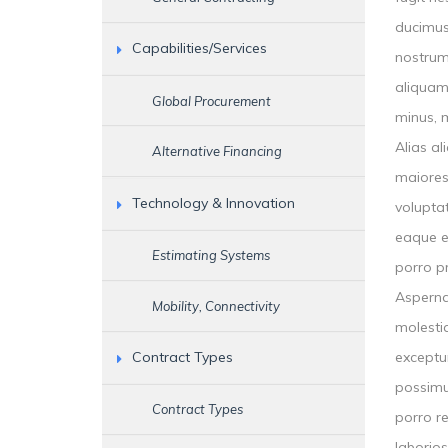
ducimus 
Capabilities/Services
nostrum
aliquam
Global Procurement
minus, 
Alias a
Alternative Financing
maiores
Technology & Innovation
voluptat
eaque es
Estimating Systems
porro p
Asperna
Mobility, Connectivity
molestia
exceptu
Contract Types
possimu
Contract Types
porro re
laborio