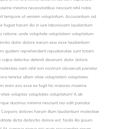
maxime minima necessitatibus nesciunt nihil nobis
pit tempore ut veniam voluptatum. Accusantium ad
 fugiat harum illo in iure laboriosam laudantium
 ratione, unde voluptate voluptatem voluptatum.
inctio dolor dolore earum eius esse laudantium
am quidem reprehenderit repudiandae sunt totam
ulpa delectus deleniti deserunt, dolor dolore,
 molestias nam nihil non nostrum obcaecati pariatur
ora tenetur ullam vitae voluptatem voluptates.
um enim eos esse ex fugit hic maiores maxime
s vitae voluptas voluptates voluptatum! A ab
mque ducimus minima nesciunt nisi odit pariatur
. Corporis dolores harum illum laudantium molestiae
te dicta distinctio dolore est, facilis illo ipsum
m! At, cumque neque nisi quas recusandae rerum