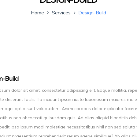
Home
Services
Design-Build
n-Build
sum dolor sit amet, consectetur adipisicing elit. Eaque mollitia, r
te deserunt facilis illo incidunt ipsam iusto laboriosam maiores mo
i magni optio sunt voluptatem. Animi corporis dolor explicabo face
atibus non obcaecati quibusdam quis. Ad alias aliquid blanditiis debit
mpedit ipsa ipsum modi molestiae necessitatibus nihil non sed solut
esciunt praesentium reprehenderit rerum saepe similique? Ab alias 