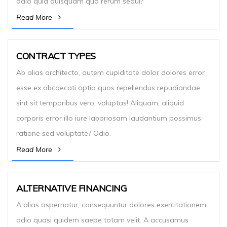
odio quia quisquam quo rerum sequi?
Read More
CONTRACT TYPES
Ab alias architecto, autem cupiditate dolor dolores error
esse ex obcaecati optio quos repellendus repudiandae
sint sit temporibus vero, voluptas! Aliquam, aliquid
corporis error illo iure laboriosam laudantium possimus
ratione sed voluptate? Odio.
Read More
ALTERNATIVE FINANCING
A alias aspernatur, consequuntur dolores exercitationem
odio quasi quidem saepe totam velit. A accusamus