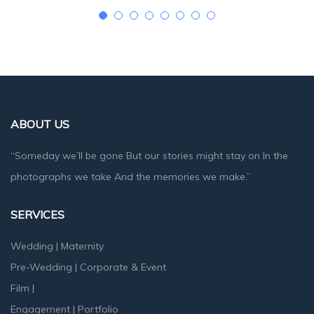
ABOUT US
“Someday we’ll be gone But our stories might stay on In the
photographs we take And the memories we make.”
SERVICES
Wedding
|
Maternity
Pre-Wedding
|
Corporate & Event
Film
|
Engagement
|
Portfolio