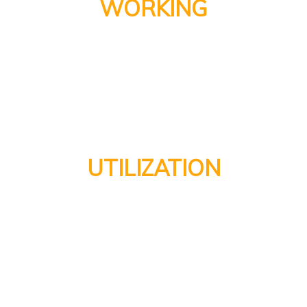
WORKING
Aenean commodo ligula eget dolor. Aeneane penatibus et
mag penatibus et magnis nis dis parturient montes, nascetur
ridiculus mus donec quam felis.
03
UTILIZATION
Aenean commodo ligula eget dolor. Aeneane penatibus et
mag penatibus et magnis nis dis parturient montes, nascetur
ridiculus mus donec quam felis.
04