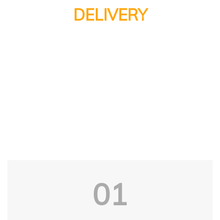
DELIVERY
Aenean commodo ligula eget dolor. Aeneane penatibus et
mag penatibus et magnis nis dis parturient montes, nascetur
ridiculus mus donec quam felis.
01