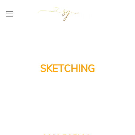
01
SKETCHING
Aenean commodo ligula eget dolor. Aeneane penatibus et
mag penatibus et magnis nis dis parturient montes, nascetur
ridiculus mus donec quam felis.
02