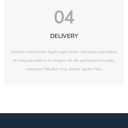
04
DELIVERY
Aenean commodo ligula eget dolor. Aeneane penatibus
et mag penatibus et magnis nis dis parturient montes,
nascetur ridiculus mus donec quam felis.