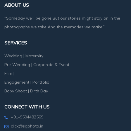
ABOUT US
“Someday we’ll be gone But our stories might stay on In the
photographs we take And the memories we make.”
SERVICES
Wedding
|
Maternity
Pre-Wedding
|
Corporate & Event
Film
|
Engagement
|
Portfolio
Baby Shoot
|
Birth Day
CONNECT WITH US
+91-9504482569
click@sgphoto.in