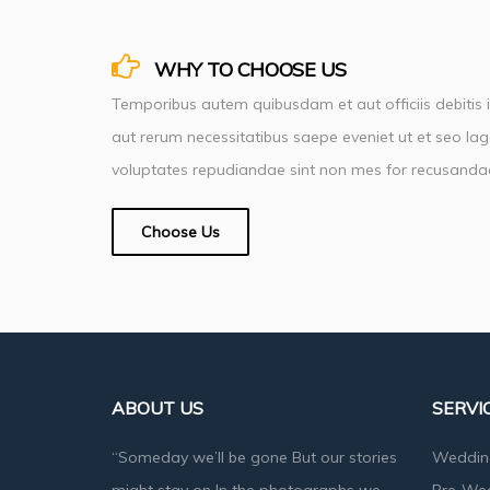
WHY TO CHOOSE US
Temporibus autem quibusdam et aut officiis debitis 
aut rerum necessitatibus saepe eveniet ut et seo la
voluptates repudiandae sint non mes for recusanda
Choose Us
ABOUT US
SERVI
“Someday we’ll be gone But our stories
Weddin