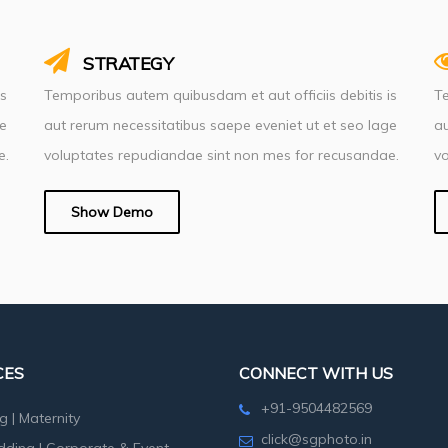
STRATEGY
is
Temporibus autem quibusdam et aut officiis debitis is
Te
ge
aut rerum necessitatibus saepe eveniet ut et seo lage
au
e.
voluptates repudiandae sint non mes for recusandae.
vo
Show Demo
CES
CONNECT WITH US
+91-9504482569
g
|
Maternity
click@sgphoto.in