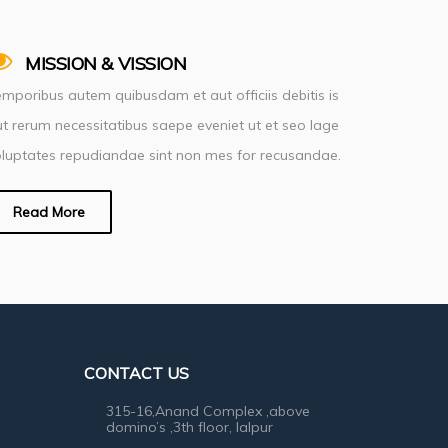
MISSION & VISSION
mporibus autem quibusdam et aut officiis debitis is
t rerum necessitatibus saepe eveniet ut et seo lage
luptates repudiandae sint non mes for recusandae.
Read More
CONTACT US
315-16,Anand Complex ,above
domino’s ,3th floor, lalpur