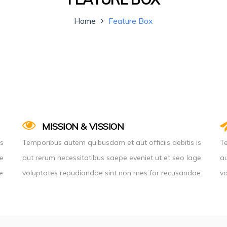
Home
Feature Box
MISSION & VISSION
is
Temporibus autem quibusdam et aut officiis debitis is
Te
ge
aut rerum necessitatibus saepe eveniet ut et seo lage
au
e.
voluptates repudiandae sint non mes for recusandae.
vo